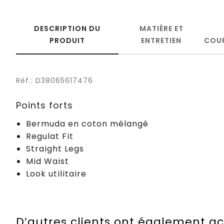
DESCRIPTION DU
MATIÈRE ET
PRODUIT
ENTRETIEN
COU
Réf.: D38065617476
Points forts
Bermuda en coton mélangé
Regulat Fit
Straight Legs
Mid Waist
Look utilitaire
D’autres clients ont également a