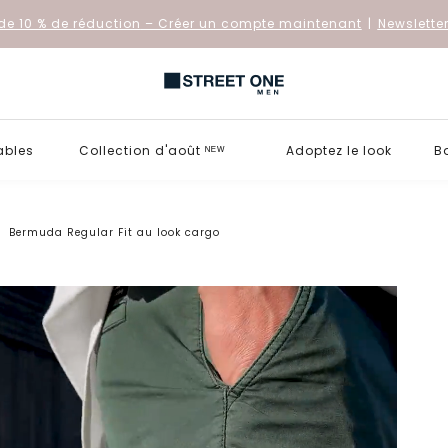
de 10 % de réduction
– Créer un compte maintenant
|
Newslette
ables
Collection d'août ᴺᴱᵂ
Adoptez le look
B
Bermuda Regular Fit au look cargo