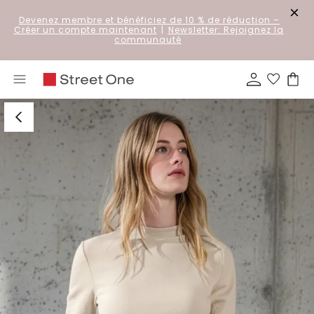
Devenez membre et bénéficiez de 10 % de réduction
–
Créer un compte maintenant
|
Newsletter: Rejoignez la
communauté