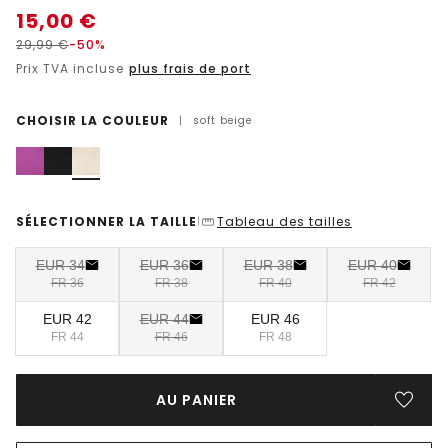
15,00
€
29,99
€
-50%
Prix TVA incluse
plus frais de port
CHOISIR LA COULEUR
|
soft beige
SÉLECTIONNER LA TAILLE
Tableau des tailles
|
EUR 34
EUR 36
EUR 38
EUR 40
FR 36
FR 38
FR 40
FR 42
EUR 42
EUR 44
EUR 46
FR 44
FR 46
FR 48
AU PANIER