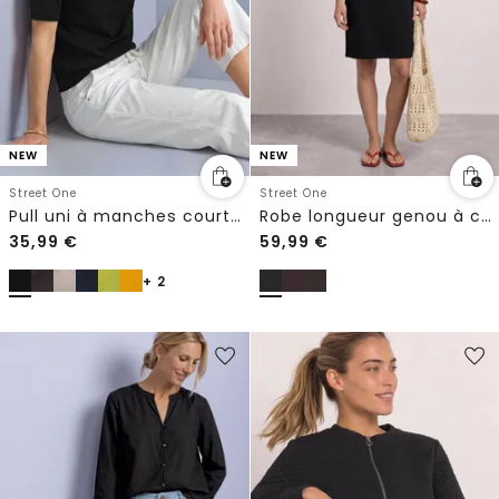
NEW
NEW
Street One
Street One
Pull uni à manches courtes et col rond
Robe longueur genou à col rond
35,99
€
59,99
€
+ 2