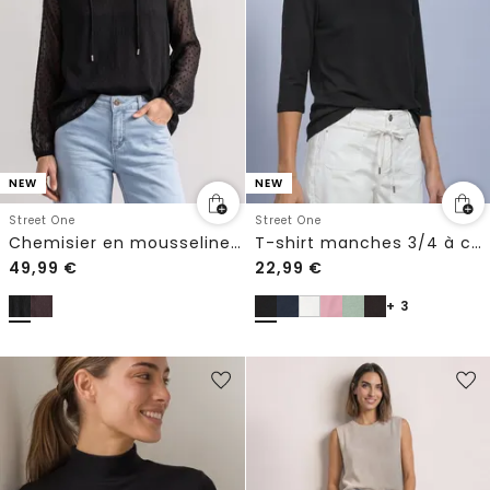
NEW
NEW
Street One
Street One
Chemisier en mousseline avec encolure fendue et nouage
T-shirt manches 3/4 à col bateau
49,99
€
22,99
€
+ 3