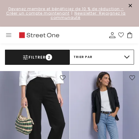
Devenez membre et bénéficiez de 10 % de réduction
–
Créer un compte maintenant
|
Newsletter: Rejoignez la
communauté
FILTRER
2
TRIER PAR