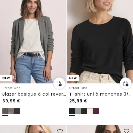
NEW
NEW
Street One
Street One
Blazer basique à col revers avec motif
T-shirt uni à manches 3/4 et col rond
59,99
€
25,99
€