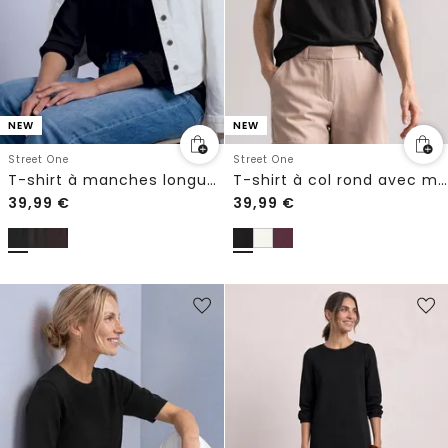
NEW
NEW
Street One
Street One
T-shirt à manches longues à col V en mélange de textures
T-shirt à col rond avec motif brodé
39,99
€
39,99
€