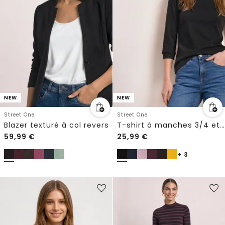
NEW
NEW
Street One
Street One
Blazer texturé à col revers
T-shirt à manches 3/4 et col bateau
59,99
€
25,99
€
+ 3