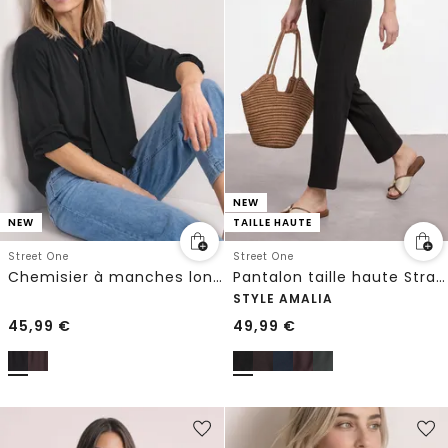
NEW
NEW
TAILLE HAUTE
Street One
Street One
Chemisier à manches longues avec nœud décoratif
Pantalon taille haute Straight Leg, coupe décontractée
STYLE AMALIA
45,99
€
49,99
€