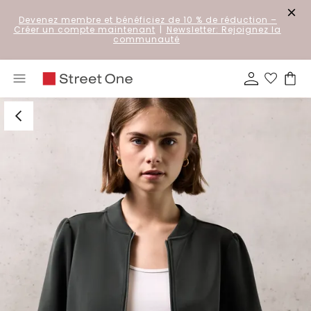
Devenez membre et bénéficiez de 10 % de réduction
–
Créer un compte maintenant
|
Newsletter: Rejoignez la
communauté