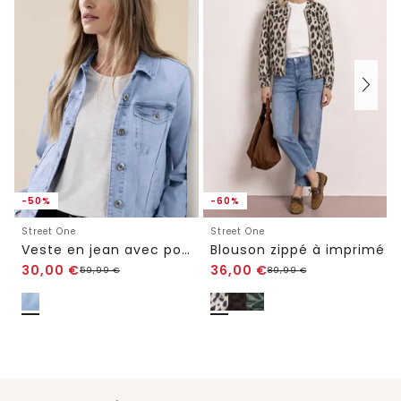
-50%
-60%
Street One
Street One
Veste en jean avec poches poitrine et boutons
Blouson zippé à imprimé
30,00
€
36,00
€
59,99
€
89,99
€