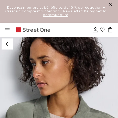
Devenez membre et bénéficiez de 10 % de réduction
–
Créer un compte maintenant
|
Newsletter: Rejoignez la
communauté