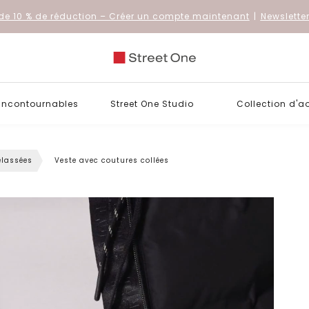
de 10 % de réduction
– Créer un compte maintenant
|
Newslette
 incontournables
Street One Studio
Collection d'a
elassées
Veste avec coutures collées