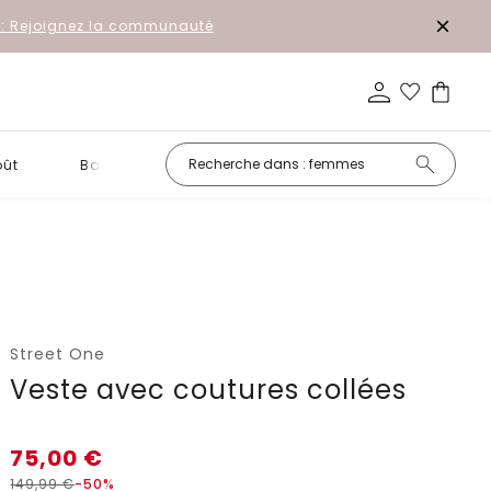
r: Rejoignez la communauté
oût
Basiques
Petits prix
Street One
Veste avec coutures collées
75,00
€
149,99
€
-50%