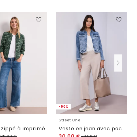
-50%
e
Street One
 zippé à imprimé
Veste en jean avec poches poitrine et boutons
€
30,00
€
89,99
€
59,99
€