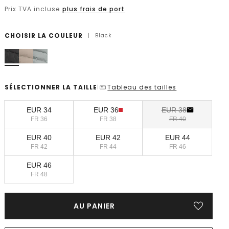
Prix TVA incluse
plus frais de port
CHOISIR LA COULEUR
|
Black
SÉLECTIONNER LA TAILLE
Tableau des tailles
|
EUR 34
EUR 36
EUR 38
FR 36
FR 38
FR 40
EUR 40
EUR 42
EUR 44
FR 42
FR 44
FR 46
EUR 46
FR 48
AU PANIER