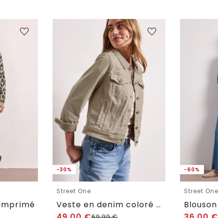
-30%
-60%
Street One
Street On
 imprimé
Veste en denim coloré avec poches
Blouson
49,00
€
36,00
69,99
€