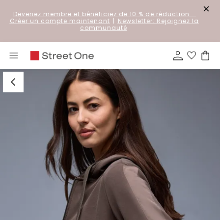
Devenez membre et bénéficiez de 10 % de réduction
–
Créer un compte maintenant
|
Newsletter: Rejoignez la
communauté