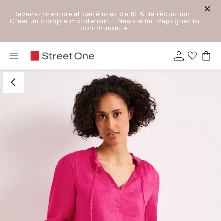
Devenez membre et bénéficiez de 10 % de réduction
–
Créer un compte maintenant
|
Newsletter: Rejoignez la
communauté