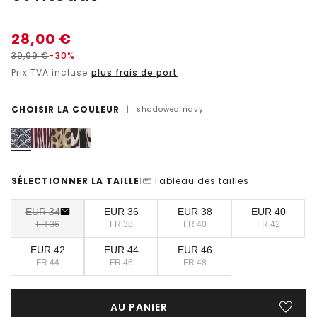
28,00
€
39,99
€
-30%
Prix TVA incluse
plus frais de port
CHOISIR LA COULEUR
|
shadowed navy
SÉLECTIONNER LA TAILLE
Tableau des tailles
|
EUR 34
EUR 36
EUR 38
EUR 40
FR 36
FR 38
FR 40
FR 42
EUR 42
EUR 44
EUR 46
FR 44
FR 46
FR 48
AU PANIER