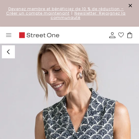
Devenez membre et bénéficiez de 10 % de réduction
–
Créer un compte maintenant
|
Newsletter: Rejoignez la
communauté