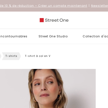
de 10 % de réduction
– Créer un compte maintenant
|
Newslette
 incontournables
Street One Studio
Collection d'a
T-shirts
T-shirt à col en V