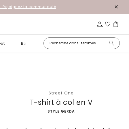
r: Rejoignez la communauté
oût
Basiques
Petits prix
Street One
T-shirt à col en V
-
STYLE GERDA