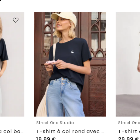
Street One Studio
Street On
T-shirt basique à col bateau et ourlet élastiqué
T-shirt à col rond avec détail brodé
19,99
€
29,99
€