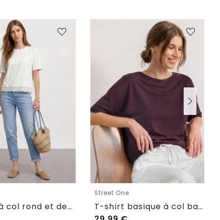
e
Street One
T-shirt à col rond et dentelle
T-shirt basique à col bateau et ourlet élastiqué
29,99
€