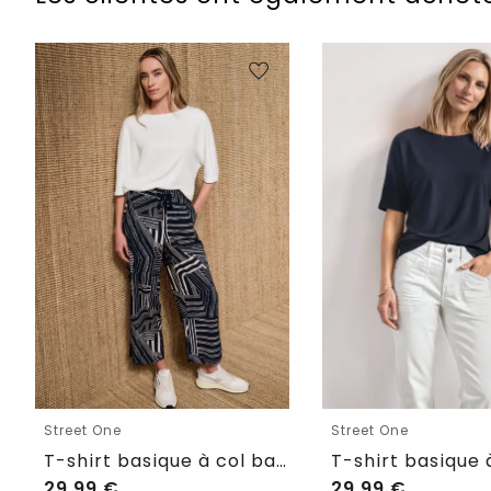
Street One
Street One
T-shirt basique à col bateau et ourlet élastiqué
29,99
€
29,99
€