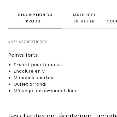
DESCRIPTION DU
MATIÈRE ET
PRODUIT
ENTRETIEN
COU
Réf.: A32302710000
Points forts
T-shirt pour femmes
Encolure en V
Manches courtes
Ourlet arrondi
Mélange coton-modal doux
Les clientes ont également achet