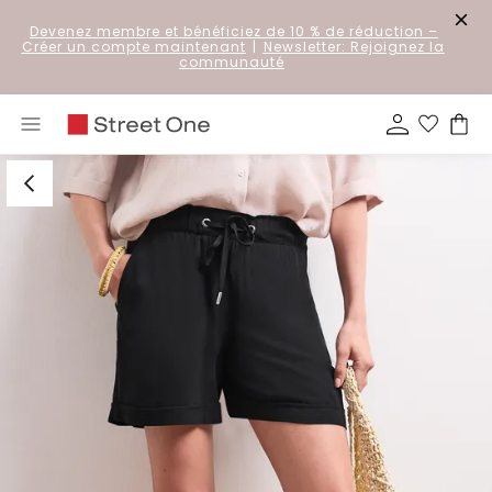
Devenez membre et bénéficiez de 10 % de réduction
–
Créer un compte maintenant
|
Newsletter: Rejoignez la
communauté