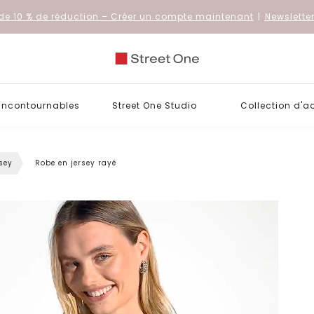
de 10 % de réduction
– Créer un compte maintenant
|
Newslette
 incontournables
Street One Studio
Collection d'a
sey
Robe en jersey rayé