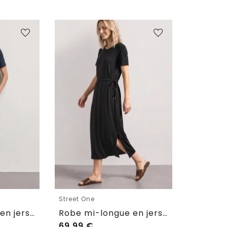
Street One
Robe mi-longue en jersey à col rond
Robe mi-longue en jersey à col rond
69,99
€