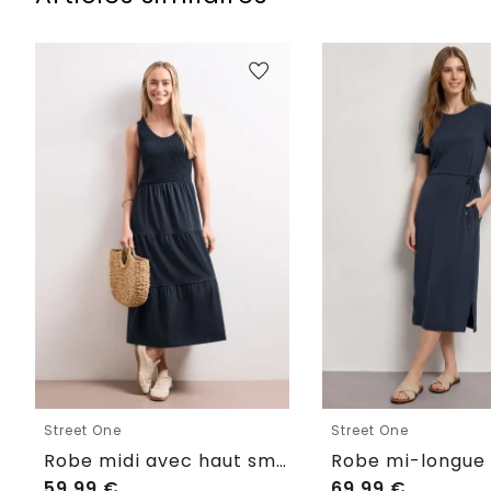
Street One
Street One
Robe midi avec haut smocké
59,99
€
69,99
€