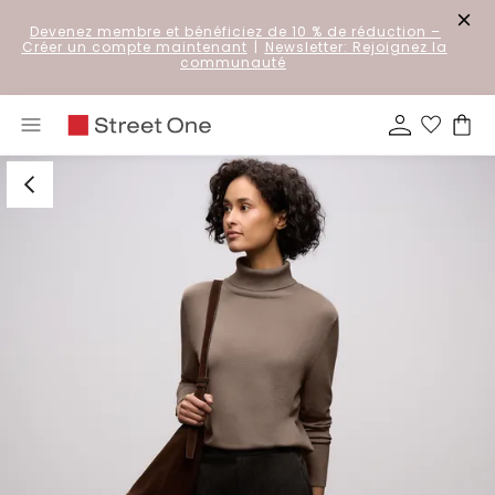
Devenez membre et bénéficiez de 10 % de réduction
–
Créer un compte maintenant
|
Newsletter: Rejoignez la
communauté