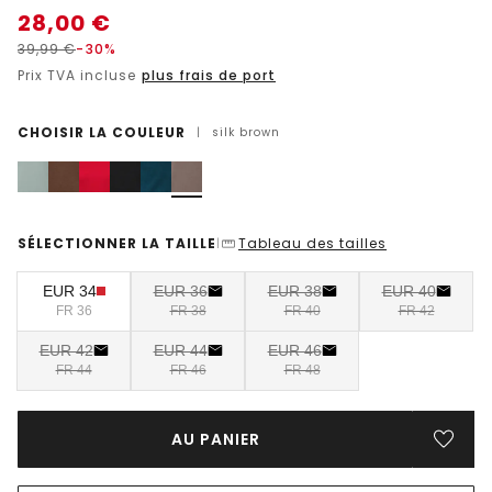
28,00
€
39,99
€
-30%
Prix TVA incluse
plus frais de port
CHOISIR LA COULEUR
|
silk brown
SÉLECTIONNER LA TAILLE
Tableau des tailles
|
EUR 34
EUR 36
EUR 38
EUR 40
FR 36
FR 38
FR 40
FR 42
EUR 42
EUR 44
EUR 46
FR 44
FR 46
FR 48
AU PANIER