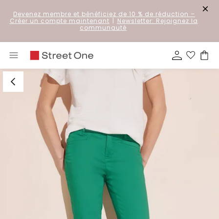
Devenez membre et bénéficiez de 10 % de réduction
–
Créer un compte maintenant
|
Newsletter: Rejoignez la
communauté