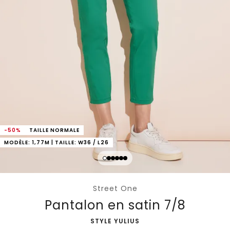
-50%
TAILLE NORMALE
MODÈLE: 1,77M | TAILLE: W36 / L26
Street One
Pantalon en satin 7/8
-
STYLE YULIUS