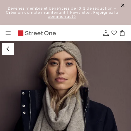
Devenez membre et bénéficiez de 10 % de réduction
–
Créer un compte maintenant
|
Newsletter: Rejoignez la
communauté