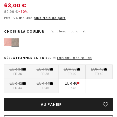
63,00
€
89,99
€
-30%
Prix TVA incluse
plus frais de port
CHOISIR LA COULEUR
|
light terra mocha mel.
SÉLECTIONNER LA TAILLE
Tableau des tailles
|
EUR 34
EUR 36
EUR 38
EUR 40
FR 36
FR 38
FR 40
FR 42
EUR 42
EUR 44
EUR 46
FR 44
FR 46
FR 48
AU PANIER