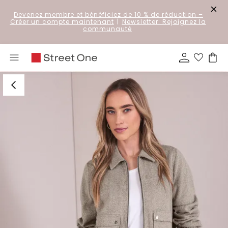
Devenez membre et bénéficiez de 10 % de réduction
–
Créer un compte maintenant
|
Newsletter: Rejoignez la
communauté