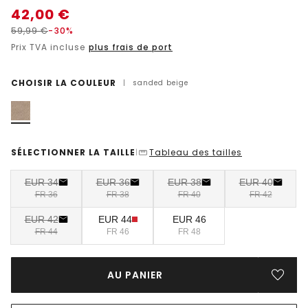
42,00
€
59,99
€
-30%
Prix TVA incluse
plus frais de port
CHOISIR LA COULEUR
|
sanded beige
SÉLECTIONNER LA TAILLE
Tableau des tailles
|
EUR 34
EUR 36
EUR 38
EUR 40
FR 36
FR 38
FR 40
FR 42
EUR 42
EUR 44
EUR 46
FR 44
FR 46
FR 48
AU PANIER