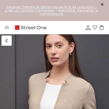
Devenez membre et bénéficiez de 10 % de réduction
–
Créer un compte maintenant
|
Newsletter: Rejoignez la
communauté