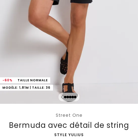
-60%
TAILLE NORMALE
MODÈLE: 1,81M | TAILLE: 36
Street One
Bermuda avec détail de string
-
STYLE YULIUS