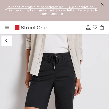
Devenez membre et bénéficiez de 10 % de réduction
–
Créer un compte maintenant
|
Newsletter: Rejoignez la
communauté