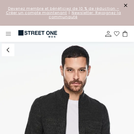
Devenez membre et bénéficiez de 10 % de réduction
–
Créer un compte maintenant
|
Newsletter: Rejoignez la
communauté