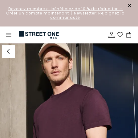
Devenez membre et bénéficiez de 10 % de réduction
–
Créer un compte maintenant
|
Newsletter: Rejoignez la
communauté