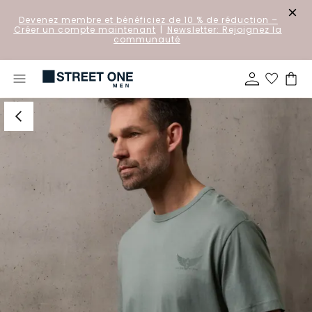
Devenez membre et bénéficiez de 10 % de réduction
–
Créer un compte maintenant
|
Newsletter: Rejoignez la
communauté