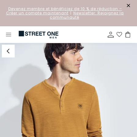
Devenez membre et bénéficiez de 10 % de réduction
–
Créer un compte maintenant
|
Newsletter: Rejoignez la
communauté