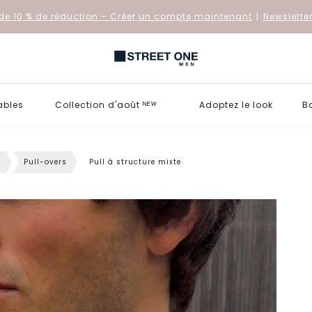
de 10 % de réduction
– Créer un compte maintenant
|
Newslette
ables
Collection d'août ᴺᴱᵂ
Adoptez le look
B
s
Pull-overs
Pull à structure mixte