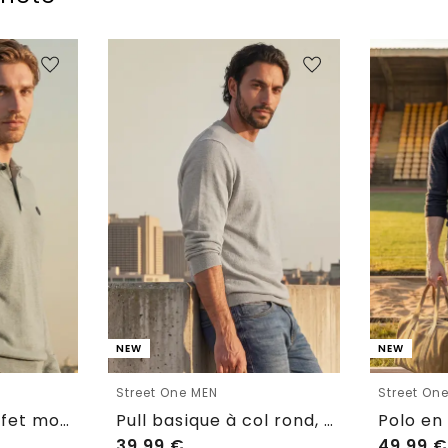
NEW
NEW
Street One MEN
Street On
Polo en maille effet mouliné
Pull basique à col rond, couleur unie
39,99
€
49,99
€