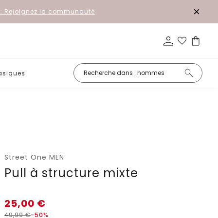
r: Rejoignez la communauté
asiques
Petits prix
Street One MEN
Pull à structure mixte
25,00
€
49,99
€
-50%