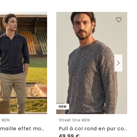
NEW
e MEN
Street One MEN
Polo en maille effet mouliné
Pull à col rond en pur coton
49,99
€