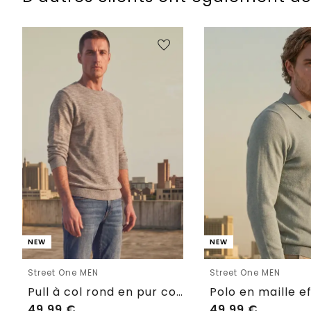
NEW
NEW
Street One MEN
Street One MEN
Pull à col rond en pur coton
49,99
€
49,99
€