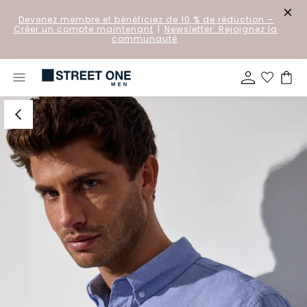
Devenez membre et bénéficiez de 10 % de réduction
–
Créer un compte maintenant
|
Newsletter: Rejoignez la
communauté